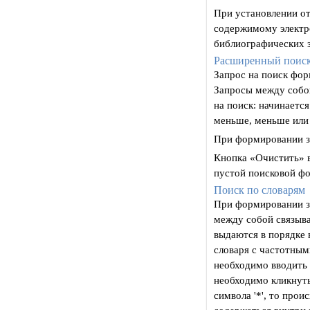
При установлении от
содержимому электр
библиографических 
Расширенный поис
Запрос на поиск фо
Запросы между собо
на поиск: начинается
меньше, меньше или р
При формировании за
Кнопка «Очистить» в
пустой поисковой ф
Поиск по словарям
При формировании за
между собой связыва
выдаются в порядке 
словаря с частотным
необходимо вводить 
необходимо кликнуть
символа '*', то прои